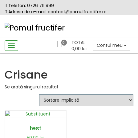
Skip
Telefon: 0726 711 999
to
Adresa de e-mail: contact@pomulfructifer.ro
content
TOTAL
0
Contul meu
0,00
lei
Crisane
Se arată singurul rezultat
test
50,00
lei