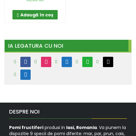
Adaugă în coș
IA LEGATURA CU NOI
facebook
instagram
messenger
whatsapp
mail
mobile
DESPRE NOI
Pomi fructiferi
produsi in
Iasi, Romania
. Va punem la
dispozitie 9 specii de pomi diferite: mar, par, prun, cais,