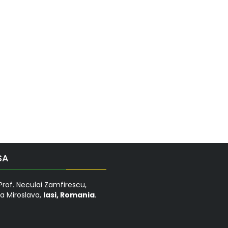
SA
Prof. Neculai Zamfirescu,
 Miroslava,
Iasi, Romania
.