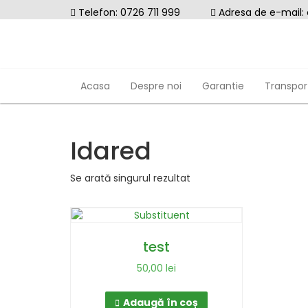
Skip
Telefon: 0726 711 999
Adresa de e-mail:
to
content
Acasa
Despre noi
Garantie
Transport
Idared
Se arată singurul rezultat
test
50,00
lei
Adaugă în coș