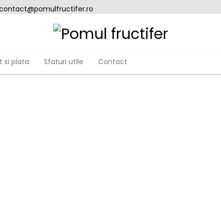
 contact@pomulfructifer.ro
 si plata
Sfaturi utile
Contact