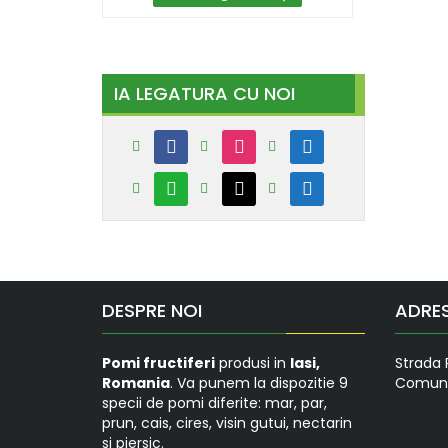
IA LEGATURA CU NOI
facebook
instagram
messenger
whatsapp
mail
mobile
DESPRE NOI
ADRE
Pomi fructiferi
produsi in
Iasi,
Strada 
Romania
. Va punem la dispozitie 9
Comuna
specii de pomi diferite: mar, par,
prun, cais, cires, visin gutui, nectarin
si piersic.